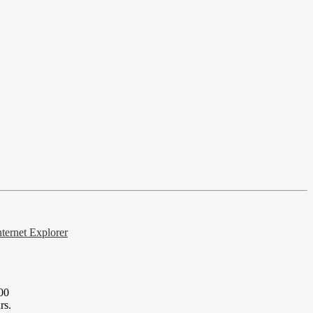
nternet Explorer
00
rs.