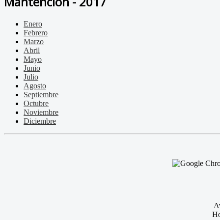
Mantención - 2017
Enero
Febrero
Marzo
Abril
Mayo
Junio
Julio
Agosto
Septiembre
Octubre
Noviembre
Diciembre
A
Ho