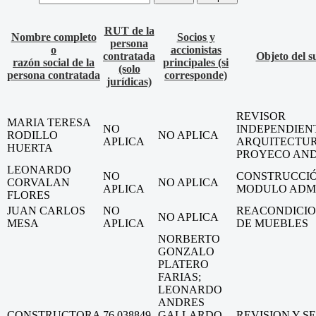
RUT de la
Nombre completo
Socios y
persona
o
accionistas
contratada
Objeto del s
razón social de la
principales (si
(solo
persona contratada
corresponde)
jurídicas)
REVISOR
MARIA TERESA
NO
INDEPENDIEN
RODILLO
NO APLICA
APLICA
ARQUITECTU
HUERTA
PROYECO AN
LEONARDO
NO
CONSTRUCCIÓ
CORVALAN
NO APLICA
APLICA
MODULO ADM
FLORES
JUAN CARLOS
NO
REACONDICI
NO APLICA
MESA
APLICA
DE MUEBLES
NORBERTO
GONZALO
PLATERO
FARIAS;
LEONARDO
ANDRES
CONSTRUCTORA
76.038849-
GALLARDO
REVISION Y S