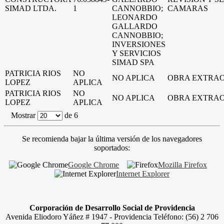
SIMAD LTDA.
1
CANNOBBIO;
CAMARAS
LEONARDO
GALLARDO
CANNOBBIO;
INVERSIONES
Y SERVICIOS
SIMAD SPA
PATRICIA RIOS
NO
NO APLICA
OBRA EXTRA
LOPEZ
APLICA
PATRICIA RIOS
NO
NO APLICA
OBRA EXTRA
LOPEZ
APLICA
Mostrar
de 6
Se recomienda bajar la última versión de los navegadores
soportados:
Google Chrome
Mozilla Firefox
Internet Explorer
Corporación de Desarrollo Social de Providencia
Avenida Eliodoro Yáñez # 1947 - Providencia Teléfono: (56) 2 706